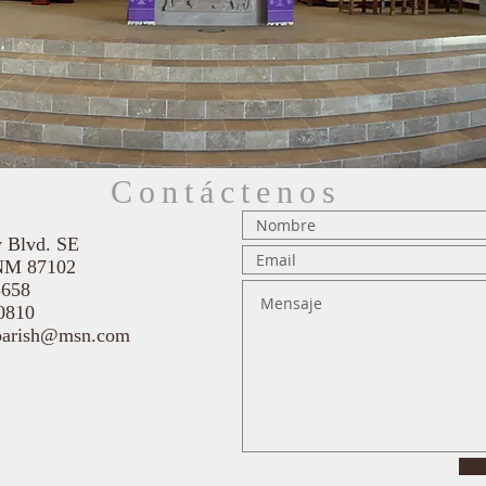
Contáctenos
h
 Blvd. SE
 NM 87102
3658
0810
parish@msn.com