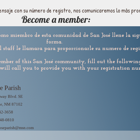
ensaje con su número de registro, nos comunicaremos lo más pront
Become a member:
 como miembro de esta comunidad de San José
llene la si
forma.
staff le llamara para proporcionarle su numero de regis
ember of this San José community, fill out the followin
will call you to provide you with your registration nu
e Parish
way Blvd. SE
ue, NM 87102
242-3658
248-0810
joseparish@msn.com