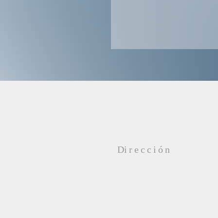
D
irección
Oficina: 505-242-3658
Fax: 505-248-0810
2401 Broadway Blvd SE,