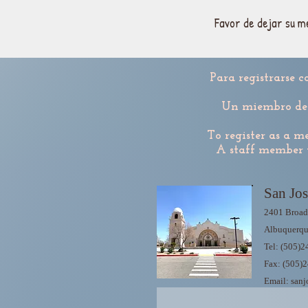
Favor de dejar su m
Para registrarse
Un miembro del 
To register as a m
A staff member 
San Jos
2401 Broad
Albuquerq
Tel: (505)
Fax: (505)
Email:
san