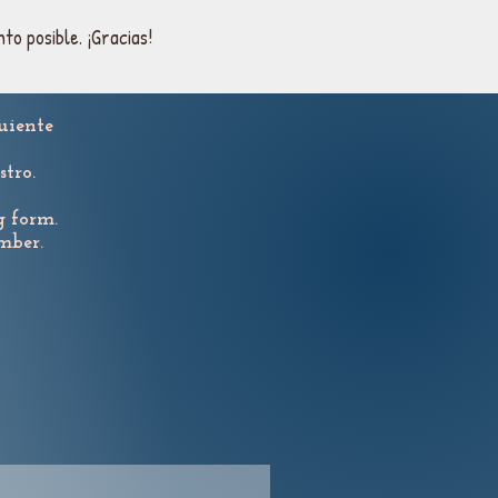
o posible. ¡Gracias!
guiente
tro.
g form.
mber.