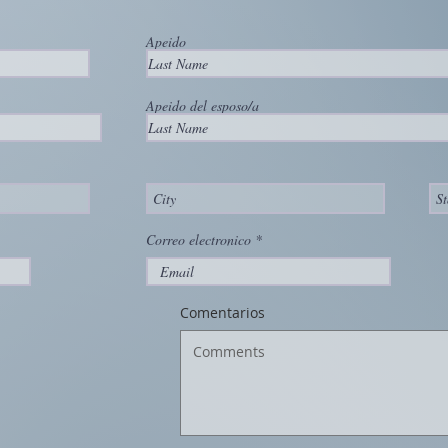
Apeido
Apeido del esposo/a
Correo electronico
Comentarios