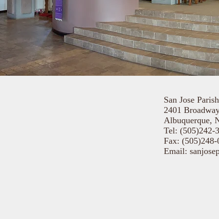
San Jose Paris
2401 Broadway
Albuquerque,
Tel: (505)242-
Fax: (505)248-
Email:
sanjose